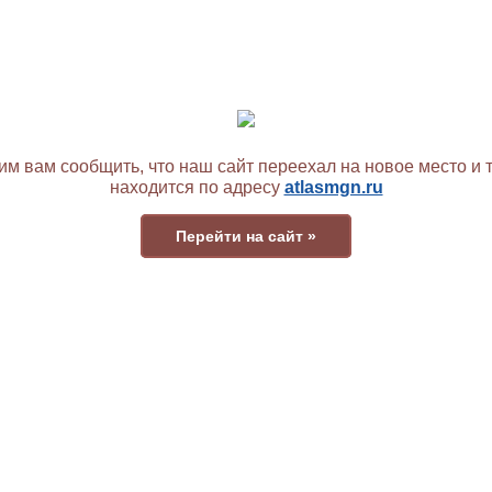
м вам сообщить, что наш сайт переехал на новое место и 
находится по адресу
atlasmgn.ru
Перейти на сайт »
ас найти
Отзывы
Однокомнатный номер
Двухкомнатный номер
Двух
студия
люкс-
нее
от 1500
руб/сут
Подробнее
от 2000
руб/сут
Подробнее
от 40